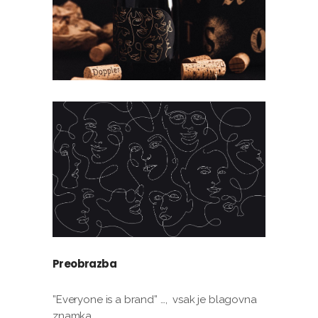
Preobrazba
”Everyone is a brand” …, vsak je blagovna
znamka.