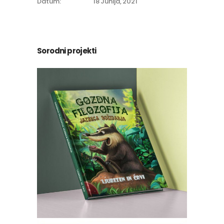
Datum:
18 Junija, 2021
Sorodni projekti
Ljubezen in črvi
Ilustracija
Oblikovanje