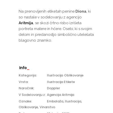
Na prenovljenih etiketah penine
Diona
, ki
so nastale v sodelovanju z agencijo
Aritmija
, se skozi črtno risbo izrišeta
portreta matere in hčere. Osebi, ki s svojim
delom in predanostjo simbolično utelešata
blagovno znamko.
Info
Kategorija:
Ilustracija
Oblikovanje
Vrsta:
Ilustracija Etikete
Naročnik:
Doppler
V Sodelovanju z:
Agencija Aritmija
Oznake:
Embalaža
Ilustracija
Oblikovanje
Vinarstvo