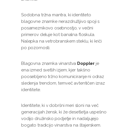
Sodobna tržna mantra, ki identiteto
blagovne znamke nerazdružljivo spoji s
posameznikovo osebnostjo, v večini
primerov deluje kot banalna floskula.
Nalepka na vetrobranskem steklu, ki kriči
po pozornosti.
Blagovna znamka vinarstva
Doppler
je
ena izmed svetlih izjem, kjer takšno
poosebljeno tržno komuniciranje ni odraz
sledenja trendom, temveč avtentičen izraz
identitete.
Identitete, ki v dobršni meri sloni na več
generacijah žensk, ki že desetletja uspešno
vodijo družinsko podjetje in nadaljujejo
bogato tradicijo vinarstva na štajerskem.