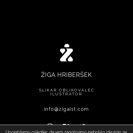
ŽIGA HRIBERŠEK
SLIKAR
OBLIKOVALEC
ILUSTRATOR
info@zigaist.com
Uporabljamo piškotke, da vam zagotovimo najboljšo izkušnjo na