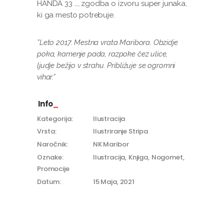
HANDA 33 …, zgodba o izvoru super junaka,
ki ga mesto potrebuje.
”Leto 2017. Mestna vrata Maribora. Obzidje
poka, kamenje pada, razpoke čez ulice,
ljudje bežijo v strahu. Približuje se ogromni
vihar.”
Info
Kategorija:
Ilustracija
Vrsta:
Ilustriranje Stripa
Naročnik:
NK Maribor
Oznake:
Ilustracija
Knjiga
Nogomet
Promocije
Datum:
15 Maja, 2021