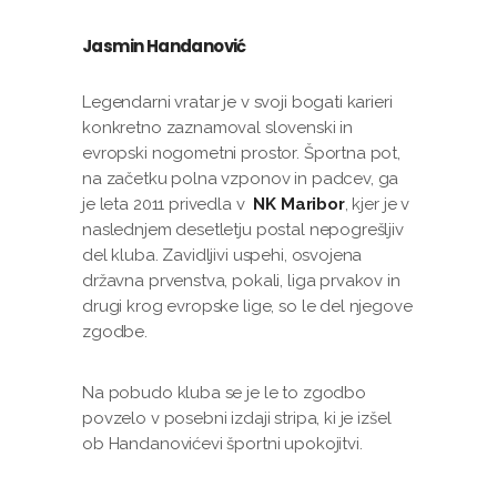
Jasmin Handanović
Legendarni vratar je v svoji bogati karieri
konkretno zaznamoval slovenski in
evropski nogometni prostor. Športna pot,
na začetku polna vzponov in padcev, ga
je leta 2011 privedla v
NK Maribor
, kjer je v
naslednjem desetletju postal nepogrešljiv
del kluba. Zavidljivi uspehi, osvojena
državna prvenstva, pokali, liga prvakov in
drugi krog evropske lige, so le del njegove
zgodbe.
Na pobudo kluba se je le to zgodbo
povzelo v posebni izdaji stripa, ki je izšel
ob Handanovićevi športni upokojitvi.