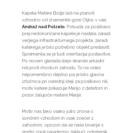
Kapela Matere Božje leži na planoti
vzhodno od znamenite gore Oljke, v vasi
Andraž nad Polzelo
. Pobuda za poslikavo
prej nedokončane kapele je nastala zaradi
večjega infrastrukturnega projekta, zaradi
katerega je bilo potrebno objekt prestaviti.
Spremenila se je tudi orientacija postavitve.
Po novem gledata slepi stranski arkadni
niši proti vhodu in zahodu. To na videz
nepomembno dejstvo pa je bilo glavna
iztočnica pri osrednji ideji za poslikavo niš,
motiv katere prikazuje Marijo z detetom in
prizor žalujoče matere Marije.
Motiv nas tako vsako jutro znova s
sončnim vzhodom in vsak zvečer z
zahodom, opozori da se naše bivanje s
smrtjo zgolj navidezno zaključi, odrešenik