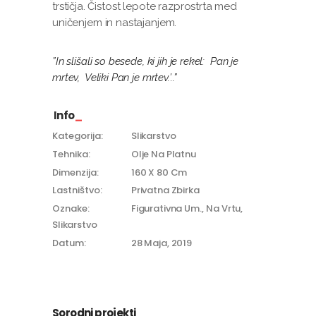
trstičja. Čistost lepote razprostrta med
uničenjem in nastajanjem.
”In slišali so besede, ki jih je rekel: Pan je
mrtev, Veliki Pan je mrtev.’..”
Info
Kategorija:
Slikarstvo
Tehnika:
Olje Na Platnu
Dimenzija:
160 X 80 Cm
Lastništvo:
Privatna Zbirka
Oznake:
Figurativna Um.
Na Vrtu
Slikarstvo
Datum:
28 Maja, 2019
Sorodni projekti