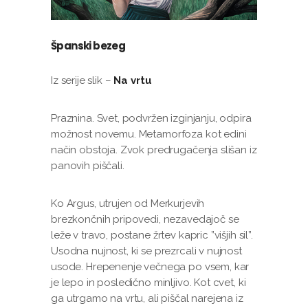
Španski bezeg
Iz serije slik –
Na vrtu
Praznina. Svet, podvržen izginjanju, odpira
možnost novemu. Metamorfoza kot edini
način obstoja. Zvok predrugačenja slišan iz
panovih piščali.
Ko Argus, utrujen od Merkurjevih
brezkončnih pripovedi, nezavedajoč se
leže v travo, postane žrtev kapric ”višjih sil”.
Usodna nujnost, ki se prezrcali v nujnost
usode. Hrepenenje večnega po vsem, kar
je lepo in posledično minljivo. Kot cvet, ki
ga utrgamo na vrtu, ali piščal narejena iz