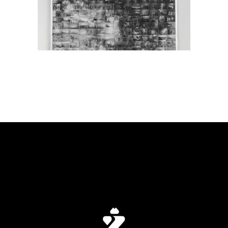
Iskanje Izgubljenega Časa
Slikarstvo