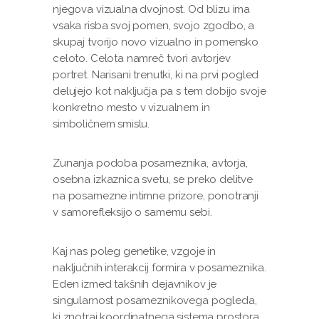
njegova vizualna dvojnost. Od blizu ima
vsaka risba svoj pomen, svojo zgodbo, a
skupaj tvorijo novo vizualno in pomensko
celoto.
Celota namreč tvori avtorjev
portret. Narisani trenutki, ki na prvi pogled
delujejo kot naključja pa s tem dobijo svoje
konkretno mesto v vizualnem in
simboličnem smislu.
Zunanja podoba posameznika, avtorja,
osebna izkaznica svetu, se preko delitve
na posamezne intimne prizore, ponotranji
v samorefleksijo o samemu sebi.
Kaj nas poleg genetike, vzgoje in
naključnih interakcij formira v posameznika.
Eden izmed takšnih dejavnikov je
singularnost posameznikovega pogleda,
ki znotraj koordinatnega sistema prostora