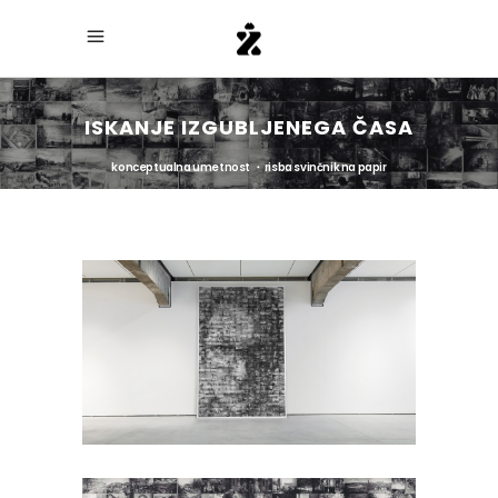
ISKANJE IZGUBLJENEGA ČASA
konceptualna umetnost ・ risba svinčnik na papir