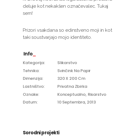
deluje kot nekakšen označevalec. Tukaj
sem!
Prizori vsakdana so edinstveno moji in kot
taki soustvarjajo mojo identiteto.
Info
Kategorija:
Slikarstvo
Tehnika:
Svinčink Na Papir
Dimenzija:
320 X 200 Cm
Lastništvo:
Privatna Zbirka
Oznake:
Konceptualno
Risarstvo
Datum:
10 Septembra, 2013
Sorodni projekti