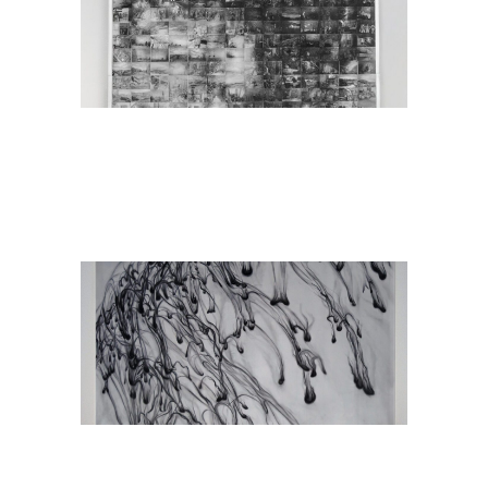
Iskanje Izgubljenega Časa
Slikarstvo
Prvi Dan